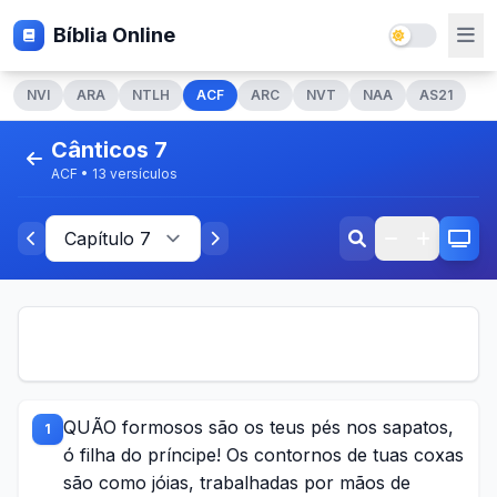
Bíblia Online
NVI
ARA
NTLH
ACF
ARC
NVT
NAA
AS21
Cânticos 7
ACF • 13 versículos
QUÃO formosos são os teus pés nos sapatos,
1
ó filha do príncipe! Os contornos de tuas coxas
são como jóias, trabalhadas por mãos de