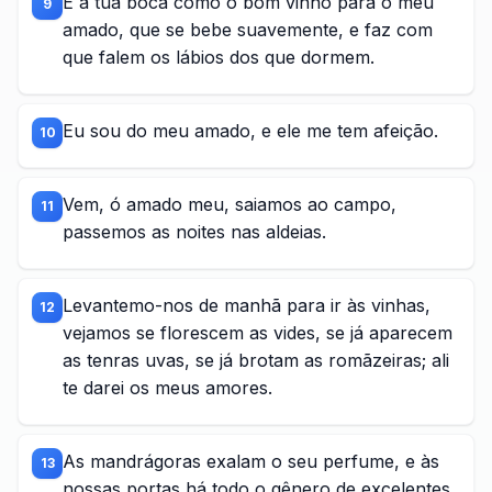
E a tua boca como o bom vinho para o meu
9
amado, que se bebe suavemente, e faz com
que falem os lábios dos que dormem.
Eu sou do meu amado, e ele me tem afeição.
10
Vem, ó amado meu, saiamos ao campo,
11
passemos as noites nas aldeias.
Levantemo-nos de manhã para ir às vinhas,
12
vejamos se florescem as vides, se já aparecem
as tenras uvas, se já brotam as romãzeiras; ali
te darei os meus amores.
As mandrágoras exalam o seu perfume, e às
13
nossas portas há todo o gênero de excelentes