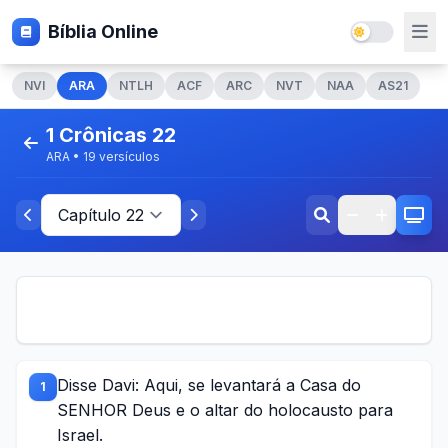
Bíblia Online
NVI
ARA
NTLH
ACF
ARC
NVT
NAA
AS21
1 Crônicas 22
ARA • 19 versículos
Disse Davi: Aqui, se levantará a Casa do
1
SENHOR Deus e o altar do holocausto para
Israel.