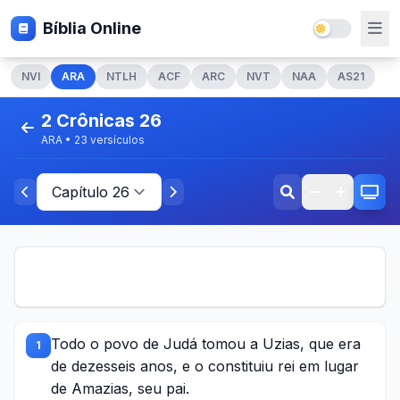
Bíblia Online
NVI
ARA
NTLH
ACF
ARC
NVT
NAA
AS21
2 Crônicas 26
ARA • 23 versículos
Todo o povo de Judá tomou a Uzias, que era
1
de dezesseis anos, e o constituiu rei em lugar
de Amazias, seu pai.