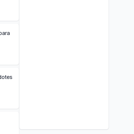
para
dotes