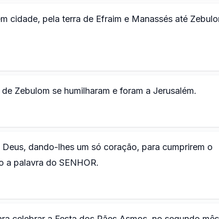
m cidade, pela terra de Efraim e Manassés até Zebul
 de Zebulom se humilharam e foram a Jerusalém.
 Deus, dando-lhes um só coração, para cumprirem o
do a palavra do SENHOR.
ara celebrar a Festa dos Pães Asmos, no segundo mês