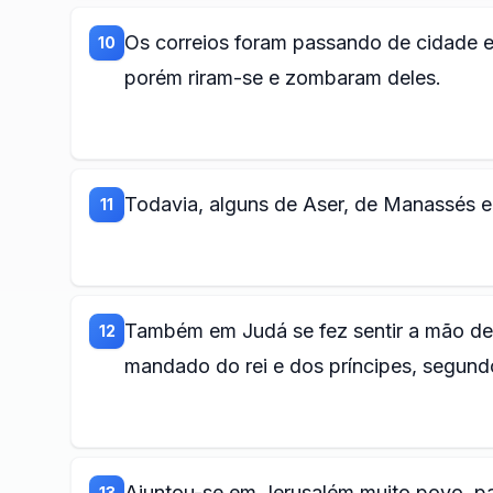
Os correios foram passando de cidade e
10
porém riram-se e zombaram deles.
Todavia, alguns de Aser, de Manassés e
11
Também em Judá se fez sentir a mão de
12
mandado do rei e dos príncipes, segun
Ajuntou-se em Jerusalém muito povo, p
13