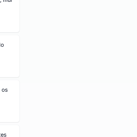
do
 os
tes