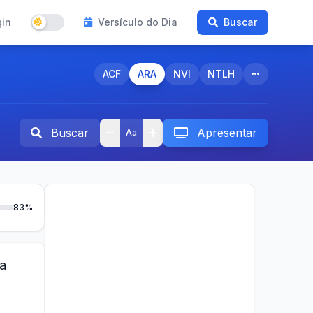
gin
Versículo do Dia
Buscar
ACF
ARA
NVI
NTLH
Buscar
Apresentar
Aa
83%
 a