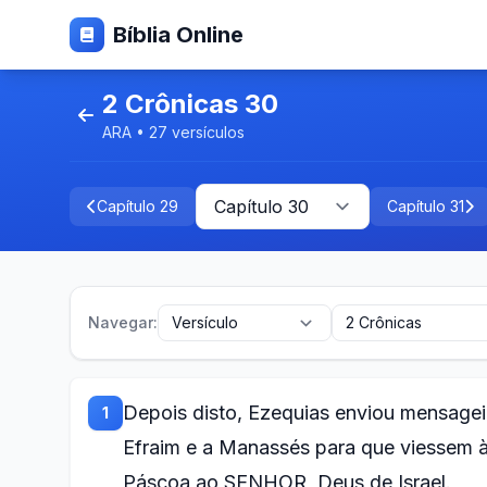
Bíblia Online
2 Crônicas 30
ARA • 27 versículos
Capítulo 29
Capítulo 31
Navegar:
Depois disto, Ezequias enviou mensagei
1
Efraim e a Manassés para que viessem 
Páscoa ao SENHOR, Deus de Israel.