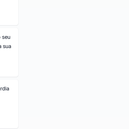
o seu
a sua
rdia