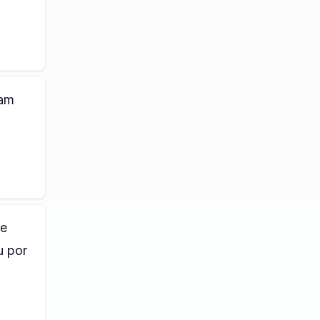
vam
se
u por