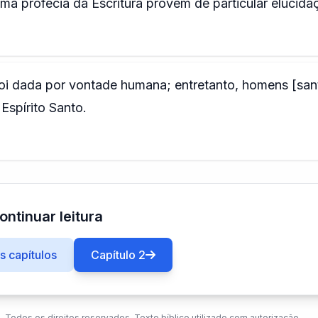
ma profecia da Escritura provém de particular elucida
foi dada por vontade humana; entretanto, homens [san
Espírito Santo.
ontinuar leitura
 capítulos
Capítulo 2
. Todos os direitos reservados. Texto bíblico utilizado com autorização.