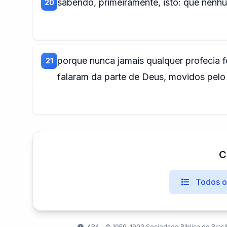
sabendo, primeiramente, isto: que nenhu
20
porque nunca jamais qualquer profecia 
21
falaram da parte de Deus, movidos pelo 
C
Todos os
ARA - ©️ 1959, 1993 Sociedade Bíblica do Brasil