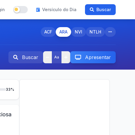
gin
Versículo do Dia
Buscar
ACF
ARA
NVI
NTLH
Buscar
Apresentar
Aa
33%
ciosa