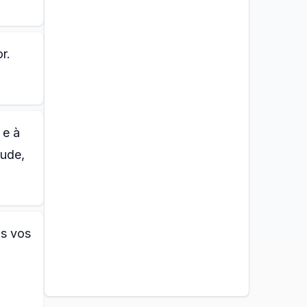
r.
 e à
tude,
as vos