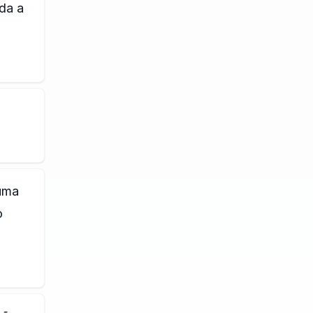
ada a
 uma
o