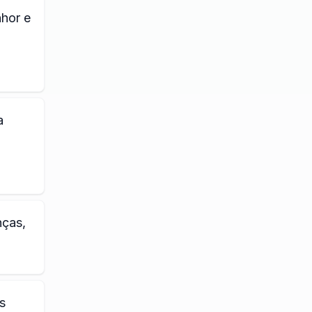
nhor e
a
nças,
s