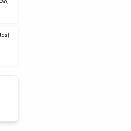
ção;
tos]