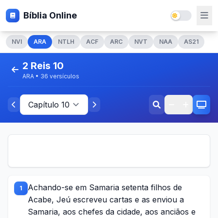
Bíblia Online
NVI
ARA
NTLH
ACF
ARC
NVT
NAA
AS21
2 Reis 10
ARA • 36 versículos
Achando-se em Samaria setenta filhos de
1
Acabe, Jeú escreveu cartas e as enviou a
Samaria, aos chefes da cidade, aos anciãos e