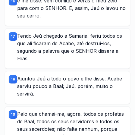
e lhe disse: Vem comigo e verás o meu zelo
16
para com o SENHOR. E, assim, Jeú o levou no
seu carro.
Tendo Jeú chegado a Samaria, feriu todos os
17
que ali ficaram de Acabe, até destruí-los,
segundo a palavra que o SENHOR dissera a
Elias.
Ajuntou Jeú a todo o povo e lhe disse: Acabe
18
serviu pouco a Baal; Jeú, porém, muito o
servirá.
Pelo que chamai-me, agora, todos os profetas
19
de Baal, todos os seus servidores e todos os
seus sacerdotes; não falte nenhum, porque