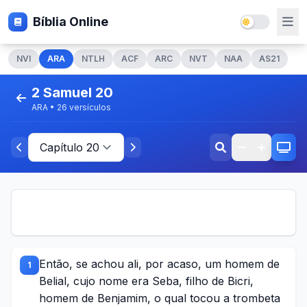
Bíblia Online
NVI
ARA
NTLH
ACF
ARC
NVT
NAA
AS21
2 Samuel 20
ARA • 26 versículos
Então, se achou ali, por acaso, um homem de
1
Belial, cujo nome era Seba, filho de Bicri,
homem de Benjamim, o qual tocou a trombeta