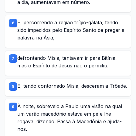
a dia, aumentavam em número.
E, percorrendo a região frígio-gálata, tendo
6
sido impedidos pelo Espírito Santo de pregar a
palavra na Ásia,
defrontando Mísia, tentavam ir para Bitínia,
7
mas o Espírito de Jesus não o permitiu.
E, tendo contornado Mísia, desceram a Trôade.
8
À noite, sobreveio a Paulo uma visão na qual
9
um varão macedônio estava em pé e lhe
rogava, dizendo: Passa à Macedônia e ajuda-
nos.