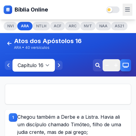
Bíblia Online
NVI
ARA
NTLH
ACF
ARC
NVT
NAA
AS21
Atos dos Apóstolos 16
ARA • 40 versículos
Chegou também a Derbe e a Listra. Havia ali
1
um discípulo chamado Timóteo, filho de uma
judia crente, mas de pai grego;