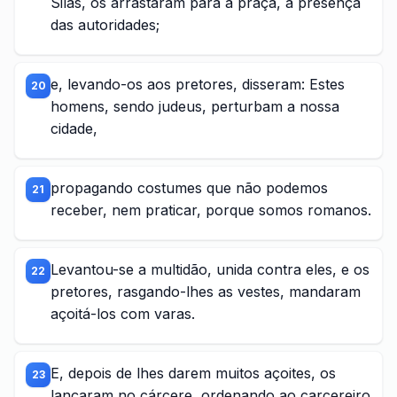
Silas, os arrastaram para a praça, à presença
das autoridades;
e, levando-os aos pretores, disseram: Estes
20
homens, sendo judeus, perturbam a nossa
cidade,
propagando costumes que não podemos
21
receber, nem praticar, porque somos romanos.
Levantou-se a multidão, unida contra eles, e os
22
pretores, rasgando-lhes as vestes, mandaram
açoitá-los com varas.
E, depois de lhes darem muitos açoites, os
23
lançaram no cárcere, ordenando ao carcereiro