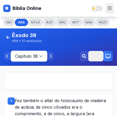
Bíblia Online
NVI
ARA
NTLH
ACF
ARC
NVT
NAA
AS21
Êxodo 38
ARA • 31 versículos
Fez também o altar do holocausto de madeira
1
de acácia; de cinco côvados era o
comprimento, e de cinco, a largura (era