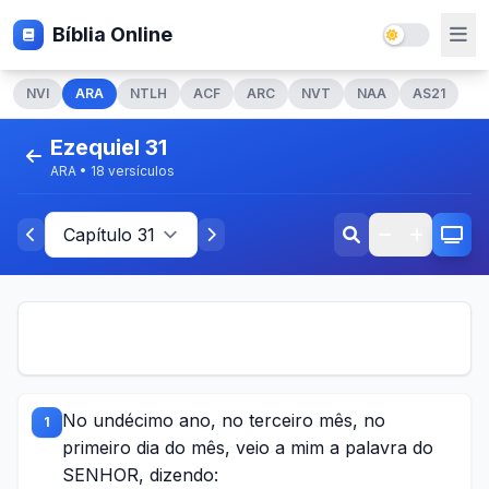
Bíblia Online
NVI
ARA
NTLH
ACF
ARC
NVT
NAA
AS21
Ezequiel 31
ARA • 18 versículos
No undécimo ano, no terceiro mês, no
1
primeiro dia do mês, veio a mim a palavra do
SENHOR, dizendo: