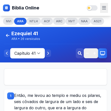
Bíblia Online
NVI
ARA
NTLH
ACF
ARC
NVT
NAA
AS21
Ezequiel 41
ARA • 26 versículos
Então, me levou ao templo e mediu os pilares,
1
seis côvados de largura de um lado e seis de
largura do outro, que era a largura do