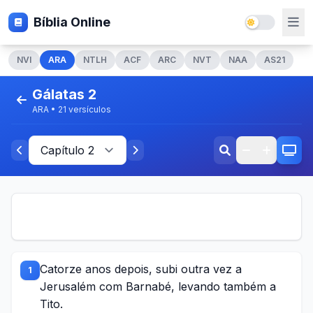
Bíblia Online
NVI
ARA
NTLH
ACF
ARC
NVT
NAA
AS21
Gálatas 2
ARA • 21 versículos
Catorze anos depois, subi outra vez a
1
Jerusalém com Barnabé, levando também a
Tito.