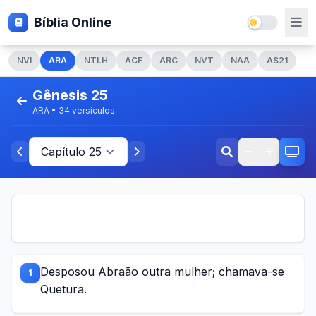
Bíblia Online
NVI
ARA
NTLH
ACF
ARC
NVT
NAA
AS21
Gênesis 25
ARA • 34 versículos
Desposou Abraão outra mulher; chamava-se
1
Quetura.