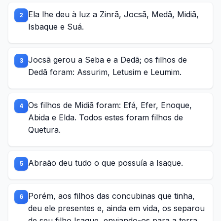
Ela lhe deu à luz a Zinrã, Jocsã, Medã, Midiã,
2
Isbaque e Suá.
Jocsã gerou a Seba e a Dedã; os filhos de
3
Dedã foram: Assurim, Letusim e Leumim.
Os filhos de Midiã foram: Efá, Efer, Enoque,
4
Abida e Elda. Todos estes foram filhos de
Quetura.
Abraão deu tudo o que possuía a Isaque.
5
Porém, aos filhos das concubinas que tinha,
6
deu ele presentes e, ainda em vida, os separou
de seu filho Isaque, enviando-os para a terra