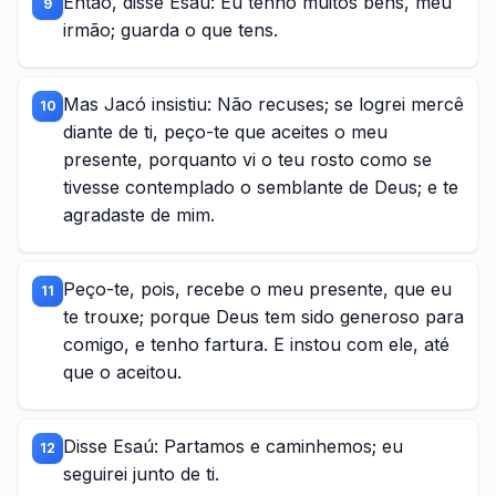
Então, disse Esaú: Eu tenho muitos bens, meu
9
irmão; guarda o que tens.
Mas Jacó insistiu: Não recuses; se logrei mercê
10
diante de ti, peço-te que aceites o meu
presente, porquanto vi o teu rosto como se
tivesse contemplado o semblante de Deus; e te
agradaste de mim.
Peço-te, pois, recebe o meu presente, que eu
11
te trouxe; porque Deus tem sido generoso para
comigo, e tenho fartura. E instou com ele, até
que o aceitou.
Disse Esaú: Partamos e caminhemos; eu
12
seguirei junto de ti.