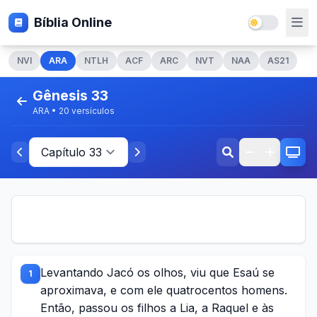
Bíblia Online
NVI
ARA
NTLH
ACF
ARC
NVT
NAA
AS21
Gênesis 33
ARA • 20 versículos
Levantando Jacó os olhos, viu que Esaú se
1
aproximava, e com ele quatrocentos homens.
Então, passou os filhos a Lia, a Raquel e às