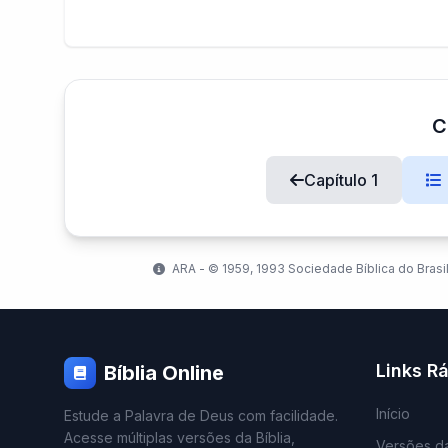
C
Capítulo 1
ARA - ©️ 1959, 1993 Sociedade Bíblica do Brasil
Links R
Bíblia Online
Início
Estude a Palavra de Deus com facilidade.
Acesse múltiplas versões da Bíblia,
Versões da