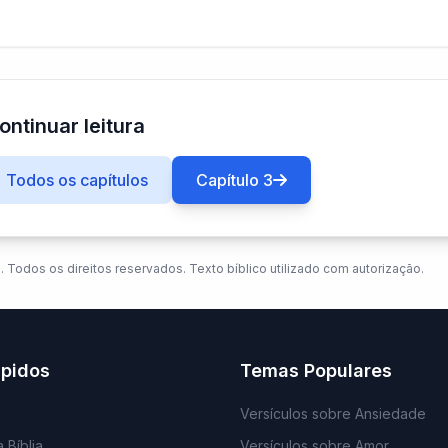
ontinuar leitura
Todos os capítulos
Capítulo 3
. Todos os direitos reservados. Texto bíblico utilizado com autorização.
ápidos
Temas Populares
Versículos sobre Ansiedade
 Bíblia
Versículos sobre Amor