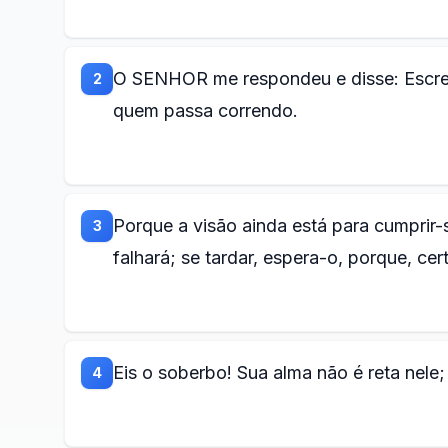
O SENHOR me respondeu e disse: Escreve
2
quem passa correndo.
Porque a visão ainda está para cumprir
3
falhará; se tardar, espera-o, porque, cer
Eis o soberbo! Sua alma não é reta nele; 
4