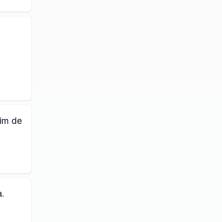
fim de
a.