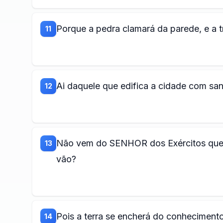
Porque a pedra clamará da parede, e a 
11
Ai daquele que edifica a cidade com sa
12
Não vem do SENHOR dos Exércitos que 
13
vão?
Pois a terra se encherá do conhecimen
14