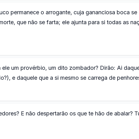
co permanece o arrogante, cuja gananciosa boca se
rte, que não se farta; ele ajunta para si todas as na
a ele um provérbio, um dito zombador? Dirão: Ai daque
o?), e daquele que a si mesmo se carrega de penhore
edores? E não despertarão os que te hão de abalar? T