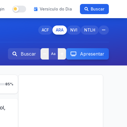
gin
Versículo do Dia
Buscar
ACF
ARA
NVI
NTLH
Buscar
Apresentar
Aa
85%
ol,