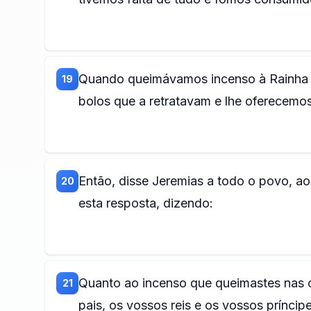
Quando queimávamos incenso à Rainha d
19
bolos que a retratavam e lhe oferecemo
Então, disse Jeremias a todo o povo, a
20
esta resposta, dizendo:
Quanto ao incenso que queimastes nas c
21
pais, os vossos reis e os vossos príncip