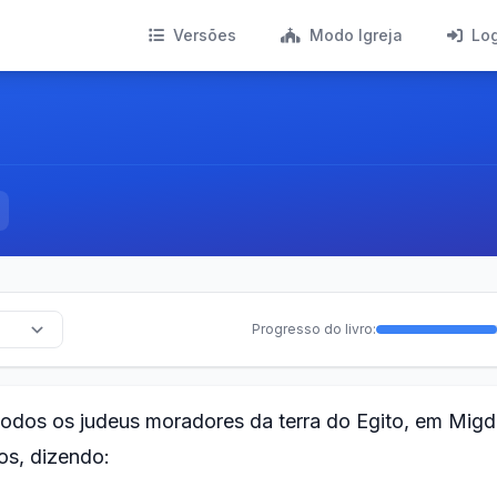
Versões
Modo Igreja
Lo
Progresso do livro:
todos os judeus moradores da terra do Egito, em Migd
os, dizendo: