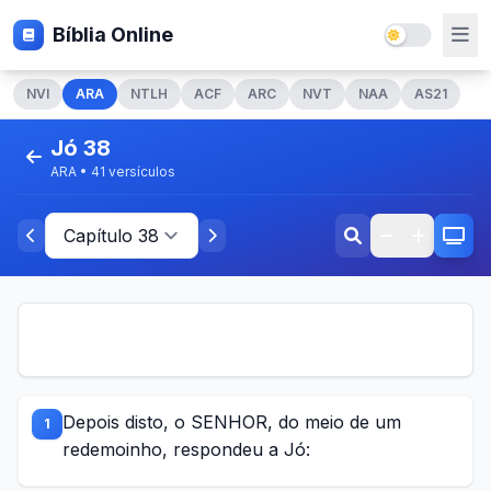
Bíblia Online
NVI
ARA
NTLH
ACF
ARC
NVT
NAA
AS21
Jó 38
ARA • 41 versículos
Depois disto, o SENHOR, do meio de um
1
redemoinho, respondeu a Jó: