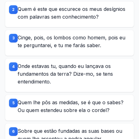
Quem é este que escurece os meus desígnios
2
com palavras sem conhecimento?
Cinge, pois, os lombos como homem, pois eu
3
te perguntarei, e tu me farás saber.
Onde estavas tu, quando eu lançava os
4
fundamentos da terra? Dize-mo, se tens
entendimento.
Quem lhe pôs as medidas, se é que o sabes?
5
Ou quem estendeu sobre ela o cordel?
Sobre que estão fundadas as suas bases ou
6
quem lhe assentou a pedra angular,