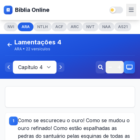
Bíblia Online
NVI
ARA
NTLH
ACF
ARC
NVT
NAA
AS21
Lamentações 4
ARA • 22 versículos
Como se escureceu o ouro! Como se mudou o
1
ouro refinado! Como estão espalhadas as
pedras do santuário pelas esquinas de todas as