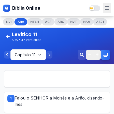
Bíblia Online
NVI
ARA
NTLH
ACF
ARC
NVT
NAA
AS21
Levítico 11
ARA • 47 versículos
Falou o SENHOR a Moisés e a Arão, dizendo-
1
lhes: