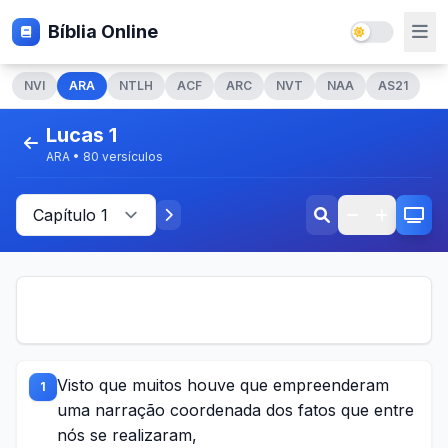
Bíblia Online
NVI
ARA
NTLH
ACF
ARC
NVT
NAA
AS21
Lucas 1
ARA • 80 versículos
Visto que muitos houve que empreenderam
1
uma narração coordenada dos fatos que entre
nós se realizaram,