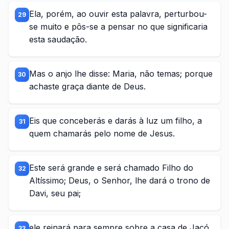
Ela, porém, ao ouvir esta palavra, perturbou-
29
se muito e pôs-se a pensar no que significaria
esta saudação.
Mas o anjo lhe disse: Maria, não temas; porque
30
achaste graça diante de Deus.
Eis que conceberás e darás à luz um filho, a
31
quem chamarás pelo nome de Jesus.
Este será grande e será chamado Filho do
32
Altíssimo; Deus, o Senhor, lhe dará o trono de
Davi, seu pai;
ele reinará para sempre sobre a casa de Jacó,
33