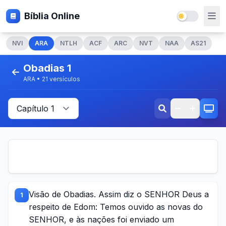
Bíblia Online
NVI
ARA
NTLH
ACF
ARC
NVT
NAA
AS21
Obadias 1
ARA • 21 versículos
Visão de Obadias. Assim diz o SENHOR Deus a
1
respeito de Edom: Temos ouvido as novas do
SENHOR, e às nações foi enviado um