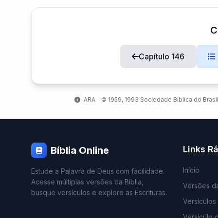
C
Capítulo 146
ARA - ©️ 1959, 1993 Sociedade Bíblica do Brasil
Links R
Bíblia Online
Início
Estude a Palavra de Deus com facilidade.
Acesse múltiplas versões da Bíblia,
Versões da
busque versículos e explore as Escrituras.
Versículos
Versículo 