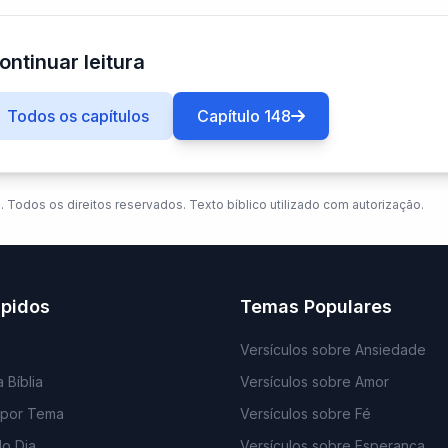
ontinuar leitura
Todos os capítulos
Capítulo 148
. Todos os direitos reservados. Texto bíblico utilizado com autorização.
ápidos
Temas Populares
Versículos sobre Ansiedade
 Bíblia
Versículos sobre Amor
 por Tema
Versículos sobre Fé
do Dia
Versículos sobre Esperança