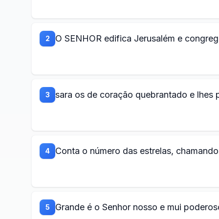
O SENHOR edifica Jerusalém e congrega 
2
sara os de coração quebrantado e lhes p
3
Conta o número das estrelas, chamando
4
Grande é o Senhor nosso e mui poderos
5