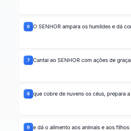
O SENHOR ampara os humildes e dá com
6
Cantai ao SENHOR com ações de graças;
7
que cobre de nuvens os céus, prepara a 
8
e dá o alimento aos animais e aos filho
9