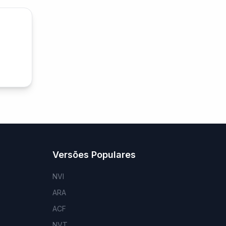
Versões Populares
NVI
ARA
ACF
NVT