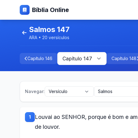
Bíblia Online
Salmos 147
ARA • 20 versículos
Capítulo 146
Capítulo 148
Navegar:
Louvai ao SENHOR, porque é bom e amáv
1
de louvor.