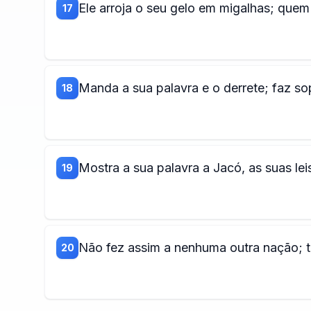
Ele arroja o seu gelo em migalhas; quem 
17
Manda a sua palavra e o derrete; faz so
18
Mostra a sua palavra a Jacó, as suas leis
19
Não fez assim a nenhuma outra nação; to
20