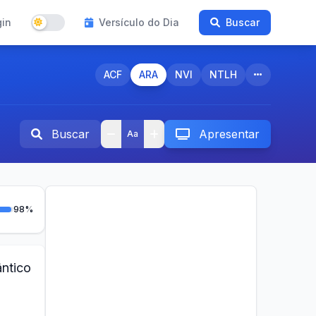
gin
Versículo do Dia
Buscar
ACF
ARA
NVI
NTLH
Buscar
Apresentar
Aa
98%
ntico