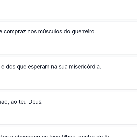
e compraz nos músculos do guerreiro.
 dos que esperam na sua misericórdia.
ão, ao teu Deus.
tas e abençoou os teus filhos, dentro de ti;