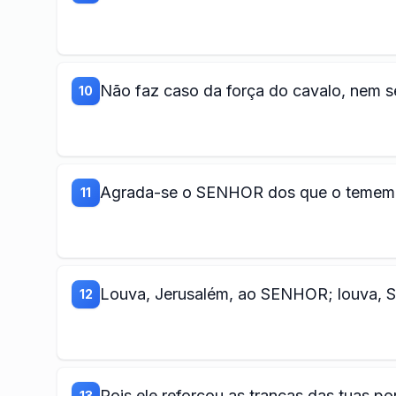
Não faz caso da força do cavalo, nem s
10
Agrada-se o SENHOR dos que o temem e
11
Louva, Jerusalém, ao SENHOR; louva, Si
12
Pois ele reforçou as trancas das tuas por
13