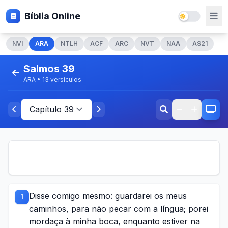
Bíblia Online
NVI
ARA
NTLH
ACF
ARC
NVT
NAA
AS21
Salmos 39
ARA • 13 versículos
Disse comigo mesmo: guardarei os meus
1
caminhos, para não pecar com a língua; porei
mordaça à minha boca, enquanto estiver na