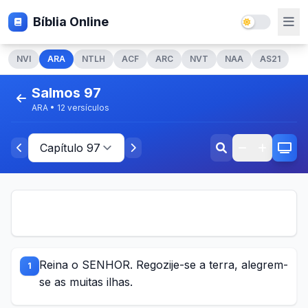
Bíblia Online
NVI
ARA
NTLH
ACF
ARC
NVT
NAA
AS21
Salmos 97
ARA • 12 versículos
Reina o SENHOR. Regozije-se a terra, alegrem-
1
se as muitas ilhas.