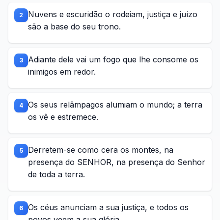
Nuvens e escuridão o rodeiam, justiça e juízo
2
são a base do seu trono.
Adiante dele vai um fogo que lhe consome os
3
inimigos em redor.
Os seus relâmpagos alumiam o mundo; a terra
4
os vê e estremece.
Derretem-se como cera os montes, na
5
presença do SENHOR, na presença do Senhor
de toda a terra.
Os céus anunciam a sua justiça, e todos os
6
povos veem a sua glória.