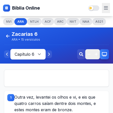
Bíblia Online
NVI
ARA
NTLH
ACF
ARC
NVT
NAA
AS21
Zacarias 6
ARA • 15 versículos
Outra vez, levantei os olhos e vi, e eis que
1
quatro carros saíam dentre dois montes, e
estes montes eram de bronze.