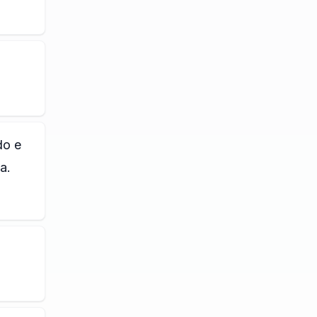
do e
a.