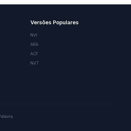
Versões Populares
NVI
ARA
ACF
NVT
alavra.