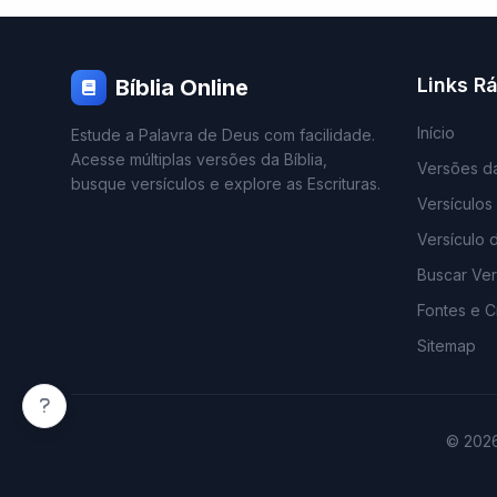
Links R
Bíblia Online
Início
Estude a Palavra de Deus com facilidade.
Acesse múltiplas versões da Bíblia,
Versões da
busque versículos e explore as Escrituras.
Versículos
Versículo 
Buscar Ver
Fontes e Cr
Sitemap
© 2026