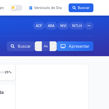
gin
Versículo do Dia
Buscar
ACF
ARA
NVI
NTLH
Buscar
Apresentar
Aa
25%
da