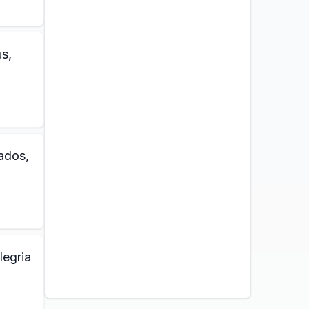
us,
ados,
legria