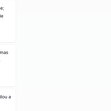
e;
de
 mas
s
ilou a