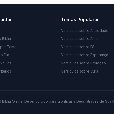
ápidos
Temas Populares
Versículos sobre Ansiedade
 Bíblia
Versículos sobre Amor
 por Tema
Versículos sobre Fé
do Dia
Versículos sobre Esperança
sículos
Versículos sobre Proteção
itérios
Versículos sobre Cura
 Bíblia Online. Desenvolvido para glorificar a Deus através de Sua P