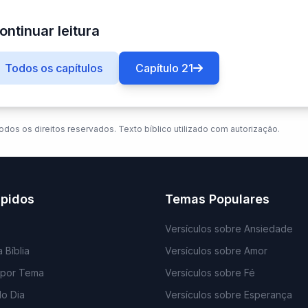
ontinuar leitura
Todos os capítulos
Capítulo 21
odos os direitos reservados. Texto bíblico utilizado com autorização.
ápidos
Temas Populares
Versículos sobre Ansiedade
 Bíblia
Versículos sobre Amor
 por Tema
Versículos sobre Fé
do Dia
Versículos sobre Esperança