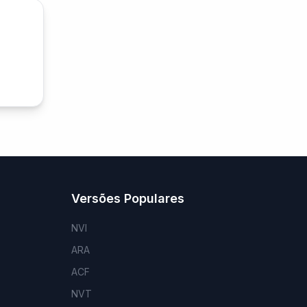
Versões Populares
NVI
ARA
ACF
NVT