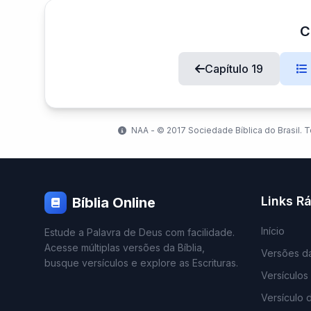
C
Capítulo 19
NAA - ©️ 2017 Sociedade Bíblica do Brasil. T
Links R
Bíblia Online
Início
Estude a Palavra de Deus com facilidade.
Acesse múltiplas versões da Bíblia,
Versões da
busque versículos e explore as Escrituras.
Versículos
Versículo 