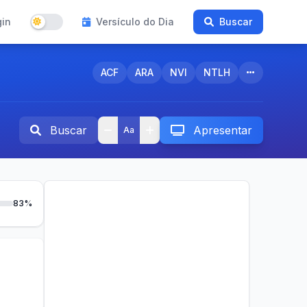
gin
Versículo do Dia
Buscar
ACF
ARA
NVI
NTLH
Buscar
Apresentar
Aa
83%