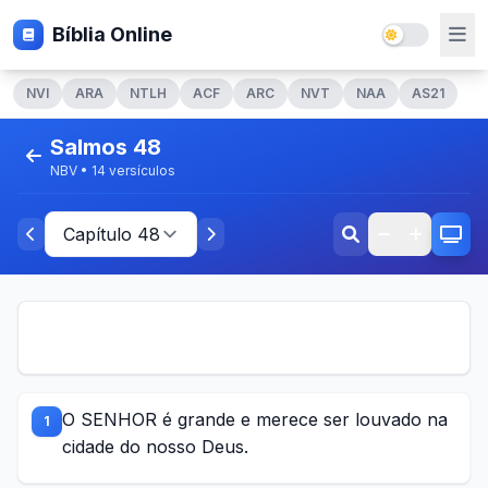
Bíblia Online
NVI
ARA
NTLH
ACF
ARC
NVT
NAA
AS21
Salmos 48
NBV • 14 versículos
O SENHOR é grande e merece ser louvado na
1
cidade do nosso Deus.