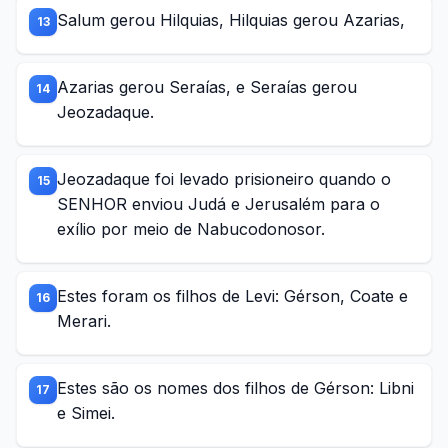
Salum gerou Hilquias, Hilquias gerou Azarias,
13
Azarias gerou Seraías, e Seraías gerou
14
Jeozadaque.
Jeozadaque foi levado prisioneiro quando o
15
SENHOR enviou Judá e Jerusalém para o
exílio por meio de Nabucodonosor.
Estes foram os filhos de Levi: Gérson, Coate e
16
Merari.
Estes são os nomes dos filhos de Gérson: Libni
17
e Simei.