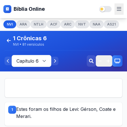
Bíblia Online
NVI
ARA
NTLH
ACF
ARC
NVT
NAA
AS21
1 Crônicas 6
NVI • 81 versículos
Estes foram os filhos de Levi: Gérson, Coate e
1
Merari.