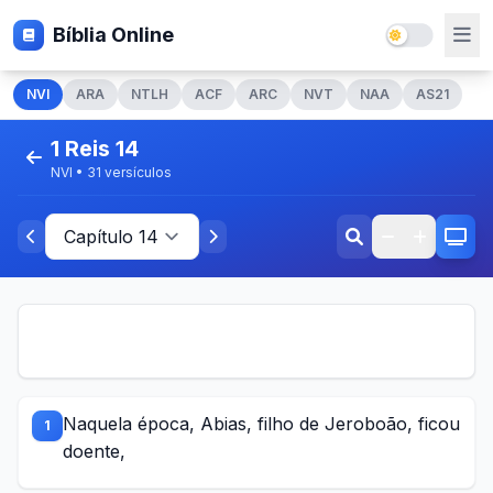
Bíblia Online
NVI
ARA
NTLH
ACF
ARC
NVT
NAA
AS21
1 Reis 14
NVI • 31 versículos
Naquela época, Abias, filho de Jeroboão, ficou
1
doente,