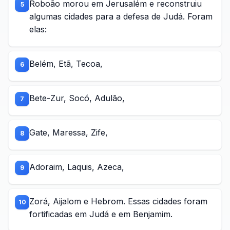
Roboão morou em Jerusalém e reconstruiu
5
algumas cidades para a defesa de Judá. Foram
elas:
Belém, Etã, Tecoa,
6
Bete-Zur, Socó, Adulão,
7
Gate, Maressa, Zife,
8
Adoraim, Laquis, Azeca,
9
Zorá, Aijalom e Hebrom. Essas cidades foram
10
fortificadas em Judá e em Benjamim.