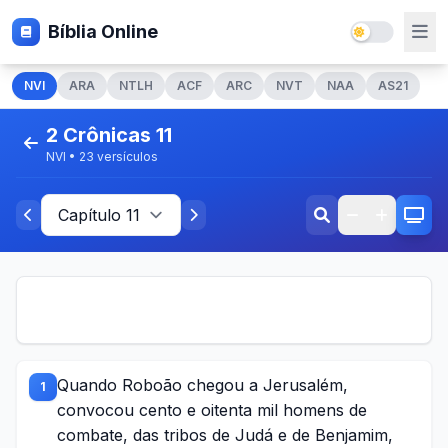
Bíblia Online
NVI
ARA
NTLH
ACF
ARC
NVT
NAA
AS21
2 Crônicas 11
NVI • 23 versículos
Quando Roboão chegou a Jerusalém,
1
convocou cento e oitenta mil homens de
combate, das tribos de Judá e de Benjamim,