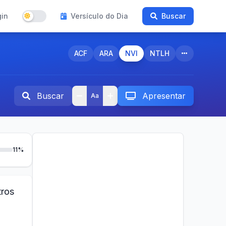
gin
Versículo do Dia
Buscar
ACF
ARA
NVI
NTLH
Buscar
Apresentar
Aa
11%
tros