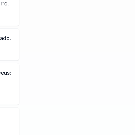
rro.
zado.
Deus: