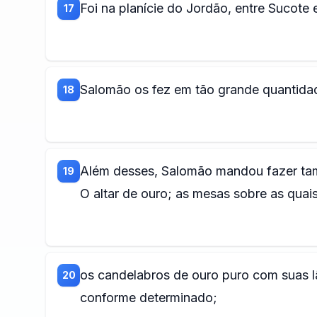
Foi na planície do Jordão, entre Sucote
17
Salomão os fez em tão grande quantidad
18
Além desses, Salomão mandou fazer tam
19
O altar de ouro; as mesas sobre as quai
os candelabros de ouro puro com suas l
20
conforme determinado;