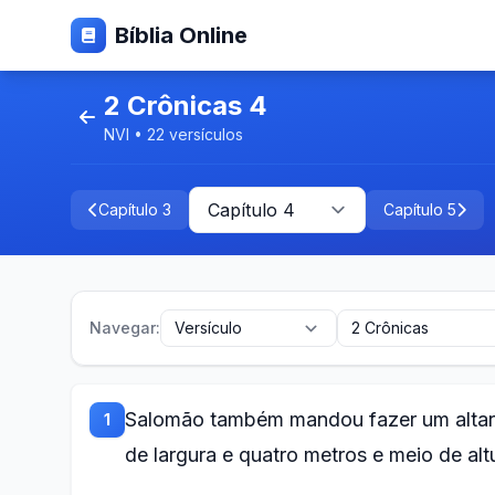
Bíblia Online
2 Crônicas 4
NVI • 22 versículos
Capítulo 3
Capítulo 5
Navegar:
Salomão também mandou fazer um altar
1
de largura e quatro metros e meio de alt