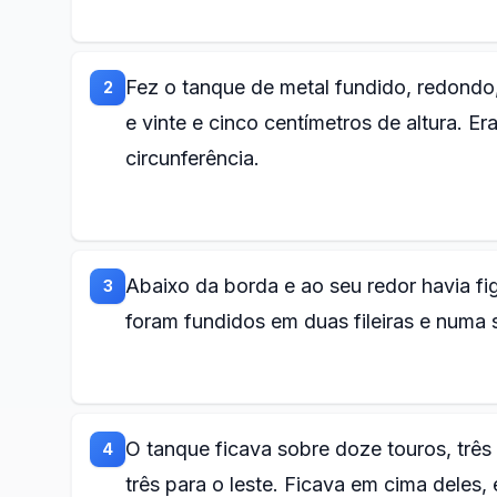
Fez o tanque de metal fundido, redondo
2
e vinte e cinco centímetros de altura. E
circunferência.
Abaixo da borda e ao seu redor havia fi
3
foram fundidos em duas fileiras e numa
O tanque ficava sobre doze touros, três v
4
três para o leste. Ficava em cima deles,