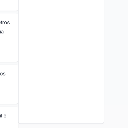
tros
ua
ros
l e