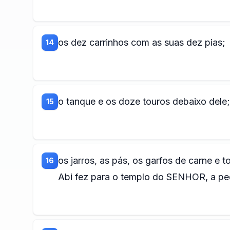
os dez carrinhos com as suas dez pias;
14
o tanque e os doze touros debaixo dele;
15
os jarros, as pás, os garfos de carne e t
16
Abi fez para o templo do SENHOR, a ped