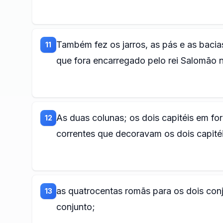
Também fez os jarros, as pás e as bacia
11
que fora encarregado pelo rei Salomão 
As duas colunas; os dois capitéis em fo
12
correntes que decoravam os dois capitéi
as quatrocentas romãs para os dois conj
13
conjunto;