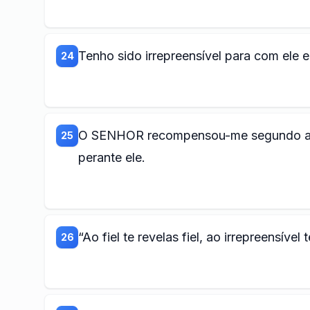
Tenho sido irrepreensível para com ele 
24
O SENHOR recompensou-me segundo a m
25
perante ele.
“Ao fiel te revelas fiel, ao irrepreensível 
26