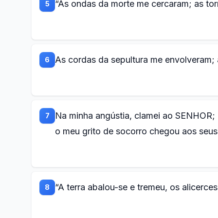
“As ondas da morte me cercaram; as torr
5
As cordas da sepultura me envolveram; 
6
Na minha angústia, clamei ao SENHOR; 
7
o meu grito de socorro chegou aos seus
“A terra abalou-se e tremeu, os alicerc
8