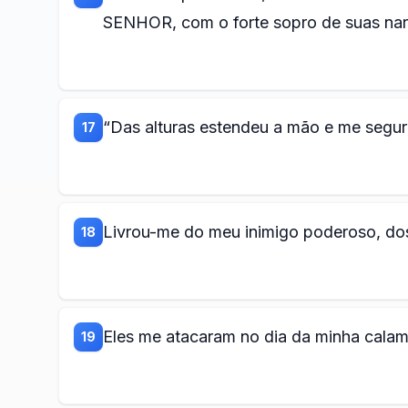
SENHOR, com o forte sopro de suas nar
“Das alturas estendeu a mão e me segur
17
Livrou-me do meu inimigo poderoso, dos
18
Eles me atacaram no dia da minha cala
19