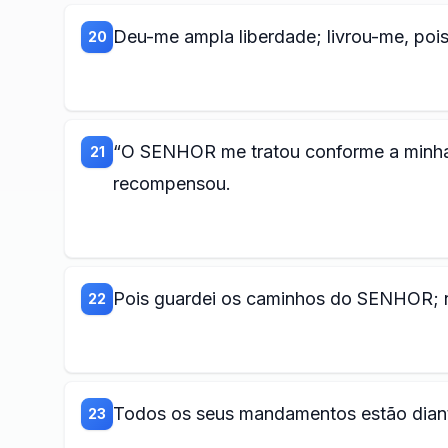
Deu-me ampla liberdade; livrou-me, poi
20
“O SENHOR me tratou conforme a minha
21
recompensou.
Pois guardei os caminhos do SENHOR; n
22
Todos os seus mandamentos estão diant
23