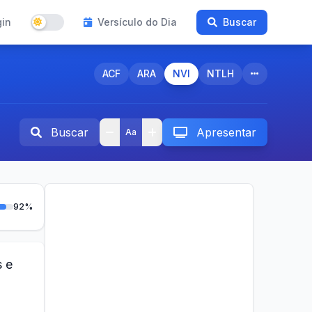
gin
Versículo do Dia
Buscar
ACF
ARA
NVI
NTLH
Buscar
Apresentar
Aa
92%
s e