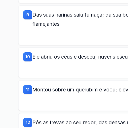
Das suas narinas saiu fumaça; da sua bo
9
flamejantes.
Ele abriu os céus e desceu; nuvens esc
10
Montou sobre um querubim e voou; elev
11
Pôs as trevas ao seu redor; das densas 
12