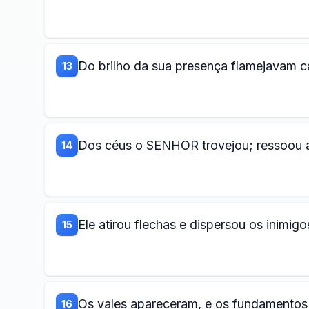
Do brilho da sua presença flamejavam c
13
Dos céus o SENHOR trovejou; ressoou a
14
Ele atirou flechas e dispersou os inimigo
15
Os vales apareceram, e os fundamentos 
16