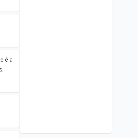
e é a
s.