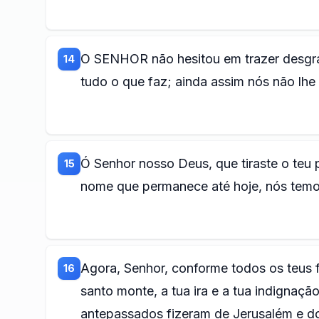
O SENHOR não hesitou em trazer desgra
14
tudo o que faz; ainda assim nós não lh
Ó Senhor nosso Deus, que tiraste o teu
15
nome que permanece até hoje, nós tem
Agora, Senhor, conforme todos os teus fe
16
santo monte, a tua ira e a tua indignaç
antepassados fizeram de Jerusalém e d