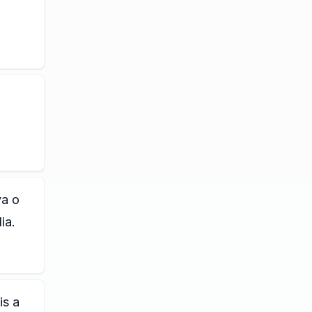
va o
ia.
is a