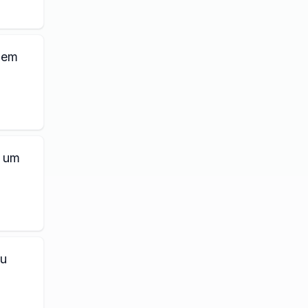
 em
i um
eu