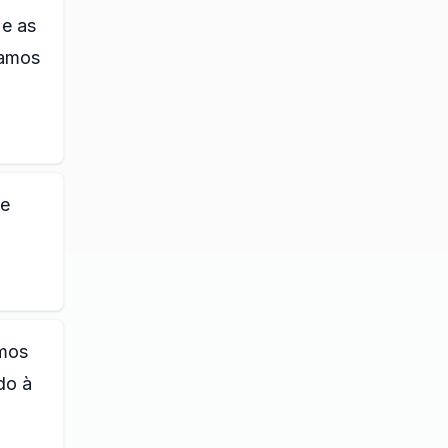
 e as
camos
de
emos
do à