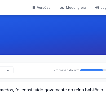
Versões
Modo Igreja
Lo
Progresso do livro:
 medos, foi constituído governante do reino babilônio.