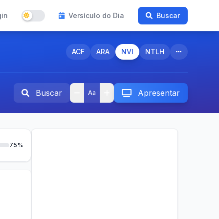
gin
Versículo do Dia
Buscar
ACF
ARA
NVI
NTLH
Buscar
Apresentar
Aa
75%