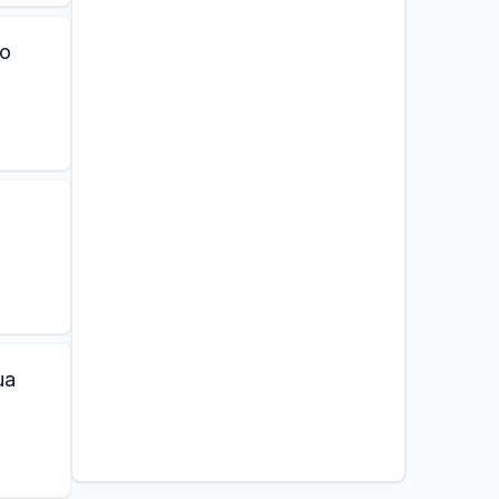
do
ua