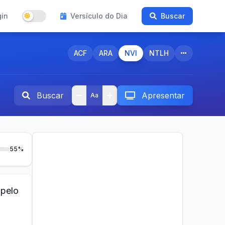
gin
Versículo do Dia
Buscar
ACF
ARA
NVI
NTLH
Buscar
Apresentar
Aa
55%
 pelo