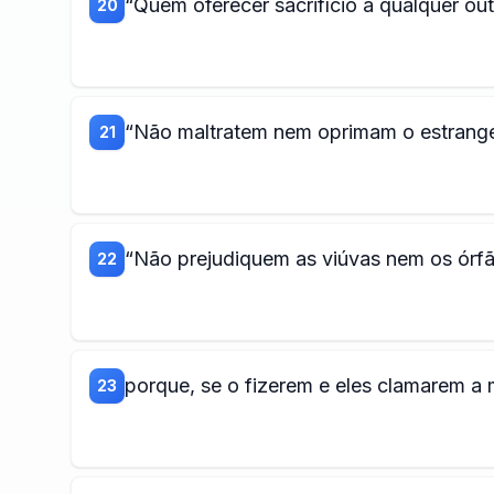
“Quem oferecer sacrifício a qualquer o
20
“Não maltratem nem oprimam o estrangei
21
“Não prejudiquem as viúvas nem os órf
22
porque, se o fizerem e eles clamarem a 
23