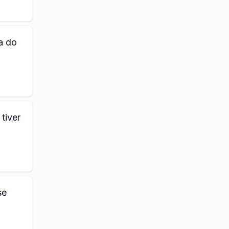
a do
tiver
se