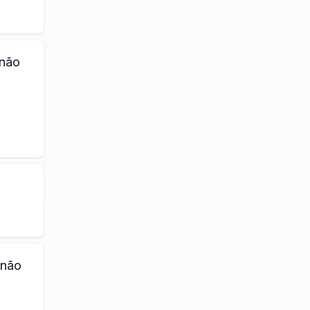
 não
 não