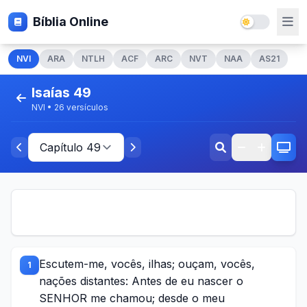
Bíblia Online
NVI
ARA
NTLH
ACF
ARC
NVT
NAA
AS21
Isaías 49
NVI • 26 versículos
Escutem-me, vocês, ilhas; ouçam, vocês,
1
nações distantes: Antes de eu nascer o
SENHOR me chamou; desde o meu