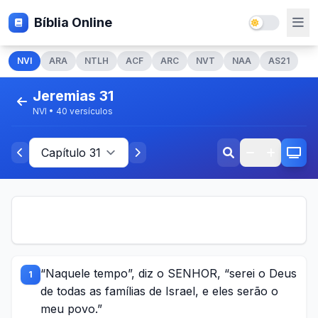
Bíblia Online
NVI
ARA
NTLH
ACF
ARC
NVT
NAA
AS21
Jeremias 31
NVI • 40 versículos
“Naquele tempo”, diz o SENHOR, “serei o Deus
1
de todas as famílias de Israel, e eles serão o
meu povo.”