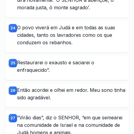
dirá novamente: ‘O SENHOR a abençoe, ó
morada justa, ó monte sagrado’.
O povo viverá em Judá e em todas as suas
24
cidades, tanto os lavradores como os que
conduzem os rebanhos.
Restaurarei o exausto e saciarei o
25
enfraquecido”.
Então acordei e olhei em redor. Meu sono tinha
26
sido agradável.
“Virão dias”, diz o SENHOR, “em que semearei
27
na comunidade de Israel e na comunidade de
Judá homens e animais.