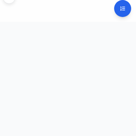
Bíblia Online
Estude a Palavra de Deus com facilidade. Acesse múltiplas
versões da Bíblia, busque versículos e explore as Escrituras.