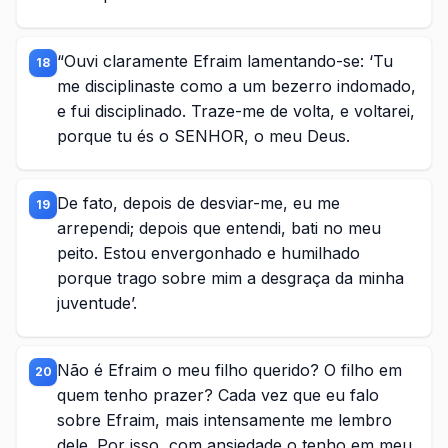
“Ouvi claramente Efraim lamentando-se: ‘Tu
18
me disciplinaste como a um bezerro indomado,
e fui disciplinado. Traze-me de volta, e voltarei,
porque tu és o SENHOR, o meu Deus.
De fato, depois de desviar-me, eu me
19
arrependi; depois que entendi, bati no meu
peito. Estou envergonhado e humilhado
porque trago sobre mim a desgraça da minha
juventude’.
Não é Efraim o meu filho querido? O filho em
20
quem tenho prazer? Cada vez que eu falo
sobre Efraim, mais intensamente me lembro
dele. Por isso, com ansiedade o tenho em meu