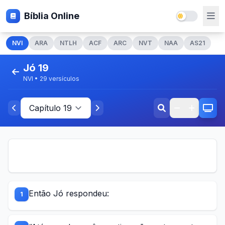
Bíblia Online
NVI
ARA
NTLH
ACF
ARC
NVT
NAA
AS21
Jó 19
NVI • 29 versículos
Então Jó respondeu:
1