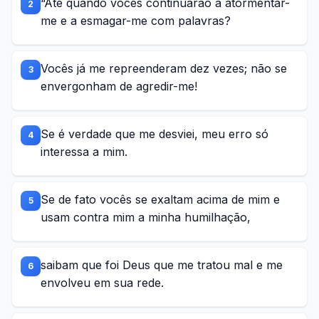
“Até quando vocês continuarão a atormentar-
2
me e a esmagar-me com palavras?
Vocês já me repreenderam dez vezes; não se
3
envergonham de agredir-me!
Se é verdade que me desviei, meu erro só
4
interessa a mim.
Se de fato vocês se exaltam acima de mim e
5
usam contra mim a minha humilhação,
saibam que foi Deus que me tratou mal e me
6
envolveu em sua rede.