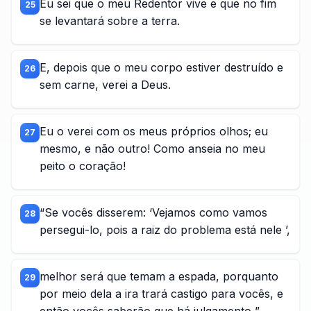
Eu sei que o meu Redentor vive e que no fim
25
se levantará sobre a terra.
E, depois que o meu corpo estiver destruído e
26
sem carne, verei a Deus.
Eu o verei com os meus próprios olhos; eu
27
mesmo, e não outro! Como anseia no meu
peito o coração!
“Se vocês disserem: ‘Vejamos como vamos
28
persegui-lo, pois a raiz do problema está nele ’,
melhor será que temam a espada, porquanto
29
por meio dela a ira trará castigo para vocês, e