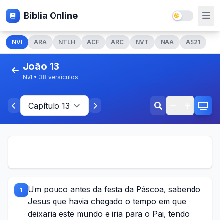
Bíblia Online
NVI
ARA
NTLH
ACF
ARC
NVT
NAA
AS21
João 13
NVI • 38 versículos
Um pouco antes da festa da Páscoa, sabendo
1
Jesus que havia chegado o tempo em que
deixaria este mundo e iria para o Pai, tendo