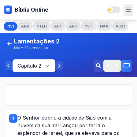
Bíblia Online
NVI
ARA
NTLH
ACF
ARC
NVT
NAA
AS21
Lamentações 2
NVI • 22 versículos
O Senhor cobriu a cidade de Sião com a
1
nuvem da sua ira! Lançou por terra o
esplendor de Israel, que se elevava para os