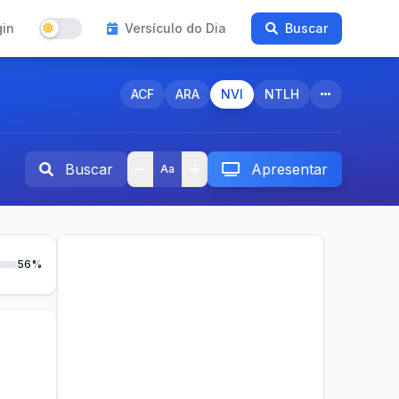
gin
Versículo do Dia
Buscar
ACF
ARA
NVI
NTLH
Buscar
Apresentar
Aa
56%