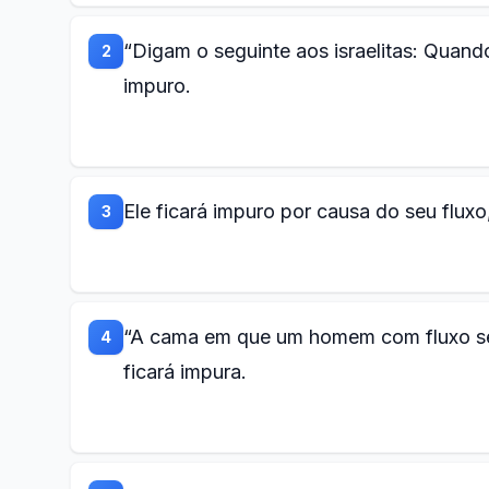
“Digam o seguinte aos israelitas: Quand
2
impuro.
Ele ficará impuro por causa do seu fluxo,
3
“A cama em que um homem com fluxo se d
4
ficará impura.