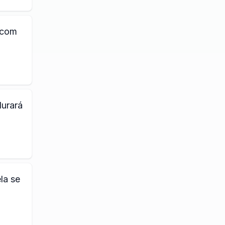
 com
durará
la se