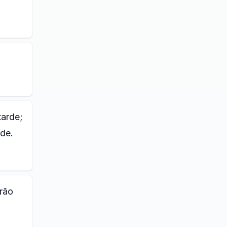
tarde;
rde.
rão