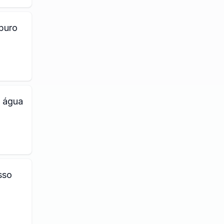
mpuro
m água
sso