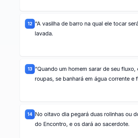
“A vasilha de barro na qual ele tocar se
12
lavada.
“Quando um homem sarar de seu fluxo, co
13
roupas, se banhará em água corrente e f
No oitavo dia pegará duas rolinhas ou 
14
do Encontro, e os dará ao sacerdote.