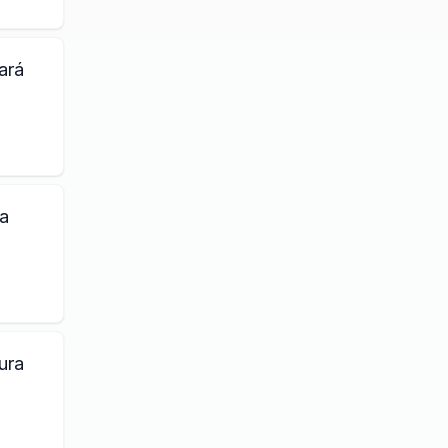
ará
 a
ura