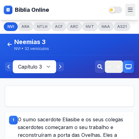
Bíblia Online
NVI
ARA
NTLH
ACF
ARC
NVT
NAA
AS21
Neemias 3
NVI • 32 versículos
O sumo sacerdote Eliasibe e os seus colegas
1
sacerdotes começaram o seu trabalho e
reconstruíram a porta das Ovelhas. Eles a