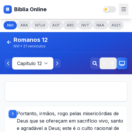
Bíblia Online
NVI
ARA
NTLH
ACF
ARC
NVT
NAA
AS21
Romanos 12
NVI • 21 versículos
Portanto, irmãos, rogo pelas misericórdias de
1
Deus que se ofereçam em sacrifício vivo, santo
e agradável a Deus; este é o culto racional de