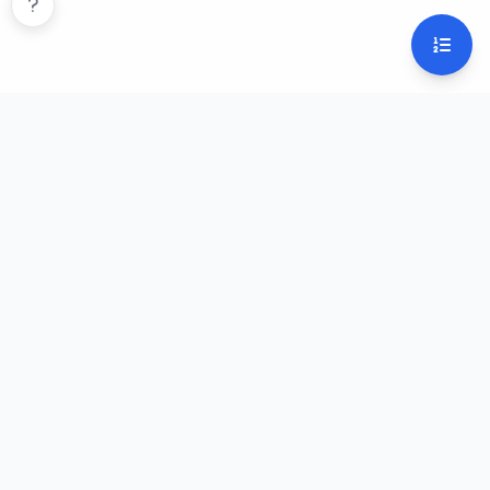
Bíblia Online
Estude a Palavra de Deus com facilidade. Acesse múltiplas
versões da Bíblia, busque versículos e explore as Escrituras.