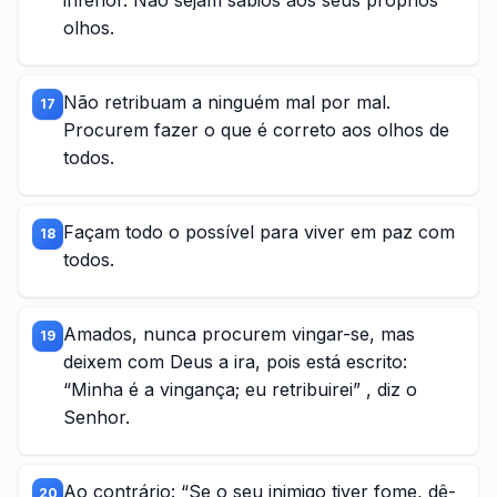
inferior. Não sejam sábios aos seus próprios
olhos.
Não retribuam a ninguém mal por mal.
17
Procurem fazer o que é correto aos olhos de
todos.
Façam todo o possível para viver em paz com
18
todos.
Amados, nunca procurem vingar-se, mas
19
deixem com Deus a ira, pois está escrito:
“Minha é a vingança; eu retribuirei” , diz o
Senhor.
Ao contrário: “Se o seu inimigo tiver fome, dê-
20