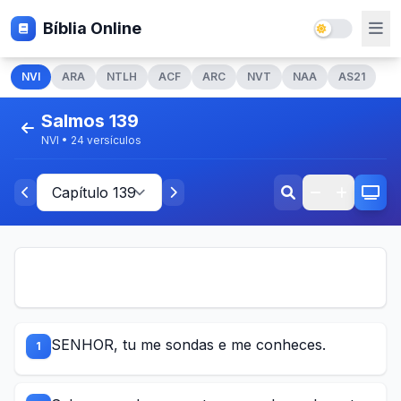
Bíblia Online
NVI
ARA
NTLH
ACF
ARC
NVT
NAA
AS21
Salmos 139
NVI • 24 versículos
SENHOR, tu me sondas e me conheces.
1