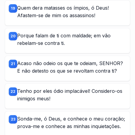
Quem dera matasses os ímpios, ó Deus!
19
Afastem-se de mim os assassinos!
Porque falam de ti com maldade; em vão
20
rebelam-se contra ti.
Acaso não odeio os que te odeiam, SENHOR?
21
E não detesto os que se revoltam contra ti?
Tenho por eles ódio implacável! Considero-os
22
inimigos meus!
Sonda-me, ó Deus, e conhece o meu coração;
23
prova-me e conhece as minhas inquietações.