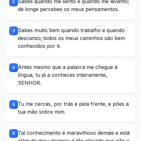
Sabes quando me sento e quando me levanto;
2
de longe percebes os meus pensamentos.
Sabes muito bem quando trabalho e quando
3
descanso; todos os meus caminhos são bem
conhecidos por ti.
Antes mesmo que a palavra me chegue à
4
língua, tu já a conheces inteiramente,
SENHOR.
Tu me cercas, por trás e pela frente, e pões a
5
tua mão sobre mim.
Tal conhecimento é maravilhoso demais e está
6
além do meu alcance; é tão elevado que não o