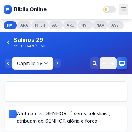
Bíblia Online
NVI
ARA
NTLH
ACF
ARC
NVT
NAA
AS21
Salmos 29
NVI • 11 versículos
Atribuam ao SENHOR, ó seres celestiais ,
1
atribuam ao SENHOR glória e força.