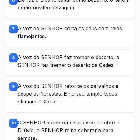
6
como novilho selvagem.
A voz do SENHOR corta os céus com raios
7
flamejantes.
A voz do SENHOR faz tremer o deserto; o
8
SENHOR faz tremer o deserto de Cades.
A voz do SENHOR retorce os carvalhos e
9
despe as florestas. E no seu templo todos
clamam: “Glória!”
O SENHOR assentou-se soberano sobre o
10
Dilúvio; o SENHOR reina soberano para
sempre.