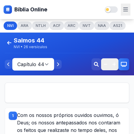
Bíblia Online
NVI
ARA
NTLH
ACF
ARC
NVT
NAA
AS21
Salmos 44
NVI • 26 versículos
Com os nossos próprios ouvidos ouvimos, ó
1
Deus; os nossos antepassados nos contaram
os feitos que realizaste no tempo deles, nos