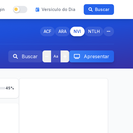
gin
Versículo do Dia
Buscar
ACF
ARA
NVI
NTLH
Buscar
Apresentar
Aa
45%