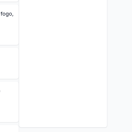
 fogo,
é