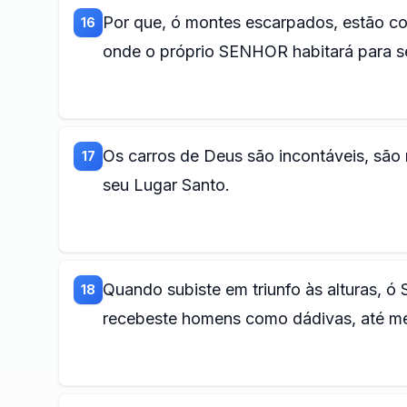
Por que, ó montes escarpados, estão co
16
onde o próprio SENHOR habitará para 
Os carros de Deus são incontáveis, são m
17
seu Lugar Santo.
Quando subiste em triunfo às alturas, ó
18
recebeste homens como dádivas, até me