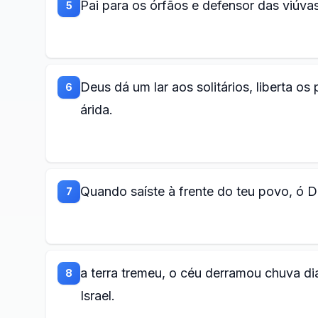
Pai para os órfãos e defensor das viúva
5
Deus dá um lar aos solitários, liberta o
6
árida.
Quando saíste à frente do teu povo, ó 
7
a terra tremeu, o céu derramou chuva di
8
Israel.