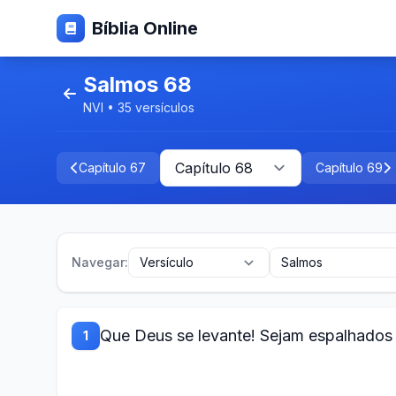
Bíblia Online
Salmos 68
NVI • 35 versículos
Capítulo 67
Capítulo 69
Navegar:
Que Deus se levante! Sejam espalhados o
1