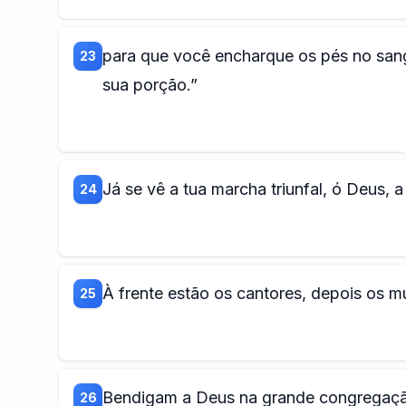
para que você encharque os pés no sang
23
sua porção.”
Já se vê a tua marcha triunfal, ó Deus,
24
À frente estão os cantores, depois os m
25
Bendigam a Deus na grande congregaçã
26