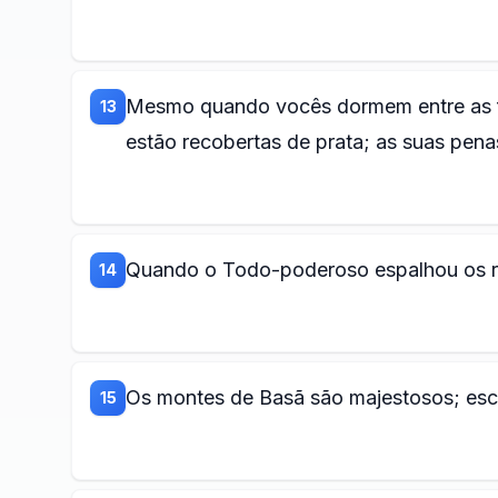
Mesmo quando vocês dormem entre as f
13
estão recobertas de prata; as suas penas
Quando o Todo-poderoso espalhou os r
14
Os montes de Basã são majestosos; esc
15