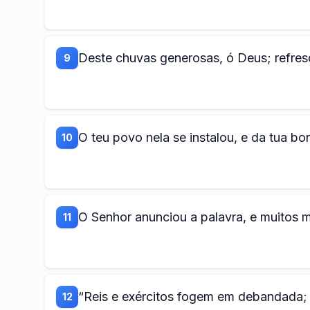
Deste chuvas generosas, ó Deus; refres
9
O teu povo nela se instalou, e da tua bo
10
O Senhor anunciou a palavra, e muitos
11
“Reis e exércitos fogem em debandada; 
12