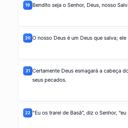
Bendito seja o Senhor, Deus, nosso Salv
19
O nosso Deus é um Deus que salva; ele 
20
Certamente Deus esmagará a cabeça dos
21
seus pecados.
“Eu os trarei de Basã”, diz o Senhor, “e
22