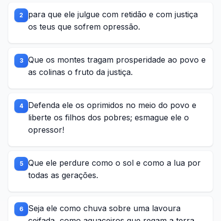
para que ele julgue com retidão e com justiça
2
os teus que sofrem opressão.
Que os montes tragam prosperidade ao povo e
3
as colinas o fruto da justiça.
Defenda ele os oprimidos no meio do povo e
4
liberte os filhos dos pobres; esmague ele o
opressor!
Que ele perdure como o sol e como a lua por
5
todas as gerações.
Seja ele como chuva sobre uma lavoura
6
ceifada, como aguaceiros que regam a terra.