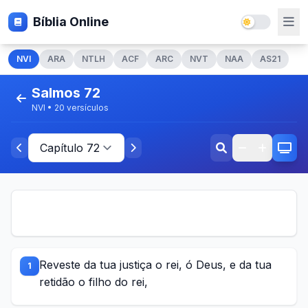
Bíblia Online
NVI
ARA
NTLH
ACF
ARC
NVT
NAA
AS21
Salmos 72
NVI • 20 versículos
Reveste da tua justiça o rei, ó Deus, e da tua
1
retidão o filho do rei,