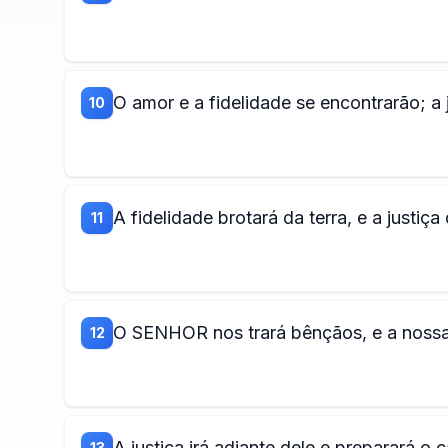
O amor e a fidelidade se encontrarão; a j
10
A fidelidade brotará da terra, e a justiç
11
O SENHOR nos trará bênçãos, e a nossa t
12
A justiça irá adiante dele e preparará o
13