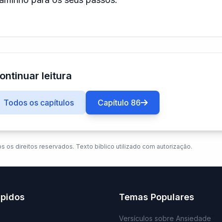
ontinuar leitura
Todos os capítulos
Capítulo 86
os os direitos reservados. Texto bíblico utilizado com autorização.
ápidos
Temas Populares
Versículos sobre Ansiedade