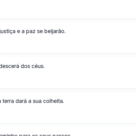
ustiça e a paz se beijarão.
a descerá dos céus.
erra dará a sua colheita.
 caminho para os seus passos.