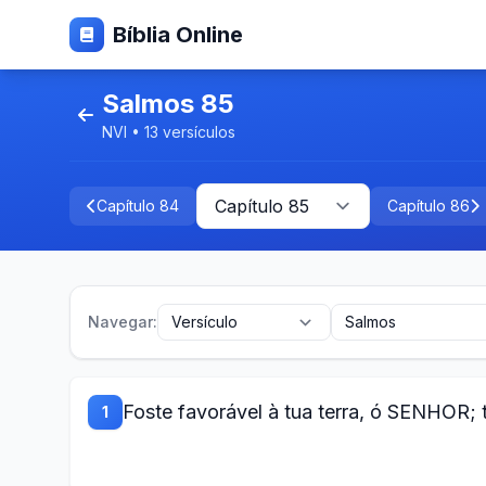
Bíblia Online
Salmos 85
NVI • 13 versículos
Capítulo 84
Capítulo 86
Navegar:
Foste favorável à tua terra, ó SENHOR; 
1