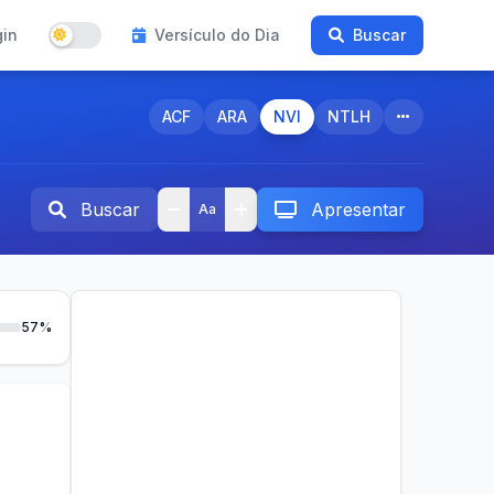
gin
Versículo do Dia
Buscar
ACF
ARA
NVI
NTLH
Buscar
Apresentar
Aa
57%