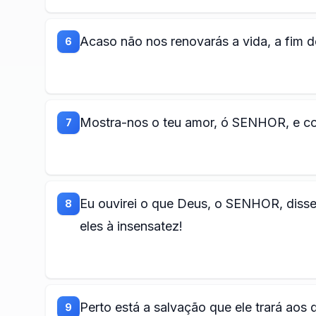
Acaso não nos renovarás a vida, a fim d
6
Mostra-nos o teu amor, ó SENHOR, e co
7
Eu ouvirei o que Deus, o SENHOR, disse
8
eles à insensatez!
Perto está a salvação que ele trará aos 
9