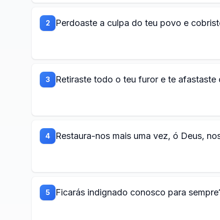
Perdoaste a culpa do teu povo e cobris
2
Retiraste todo o teu furor e te afastaste
3
Restaura-nos mais uma vez, ó Deus, nos
4
Ficarás indignado conosco para sempre?
5