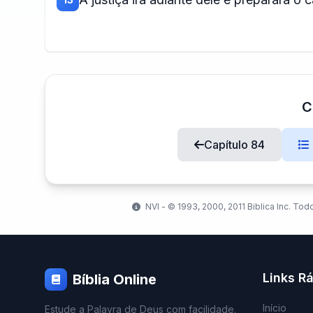
C
Capítulo 84
NVI - ©️ 1993, 2000, 2011 Biblica Inc. Tod
Links R
Bíblia Online
Início
Estude a Palavra de Deus com facilidade.