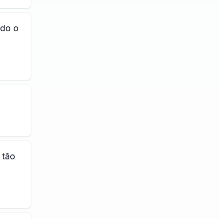
odo o
 tão