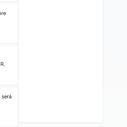
bre
OR.
 será