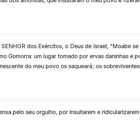
ias dos amonitas, que insultaram o meu povo e fizera
a o SENHOR dos Exércitos, o Deus de Israel, “Moabe se
mo Gomorra: um lugar tomado por ervas daninhas e p
anescente do meu povo os saqueará; os sobreviventes
sa pelo seu orgulho, por insultarem e ridicularizarem