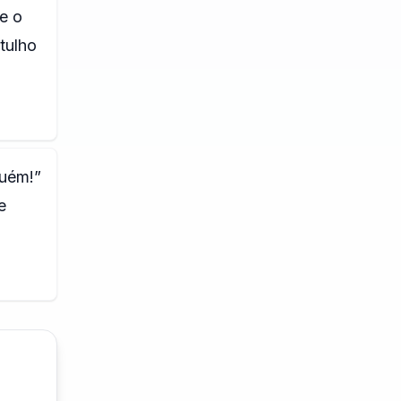
e o
tulho
guém!”
e