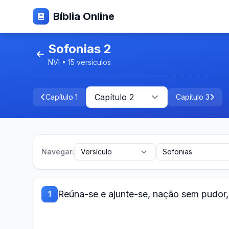
Bíblia Online
Sofonias 2
NVI • 15 versículos
Capítulo 1
Capítulo 3
Navegar:
Reúna-se e ajunte-se, nação sem pudor,
1