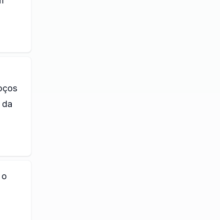
m
oços
 da
 o