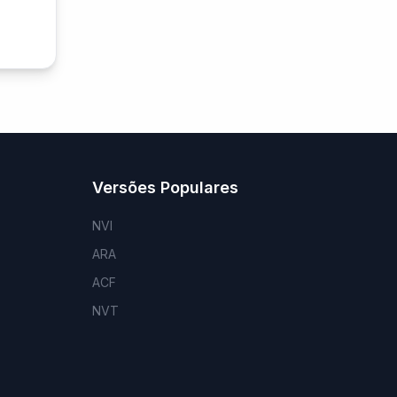
Versões Populares
NVI
ARA
ACF
NVT