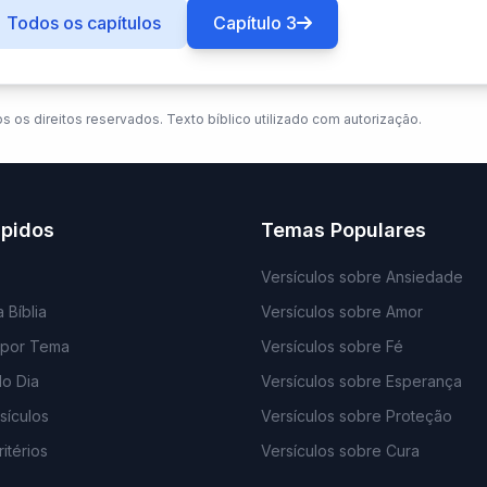
Todos os capítulos
Capítulo 3
os os direitos reservados. Texto bíblico utilizado com autorização.
ápidos
Temas Populares
Versículos sobre Ansiedade
 Bíblia
Versículos sobre Amor
 por Tema
Versículos sobre Fé
do Dia
Versículos sobre Esperança
sículos
Versículos sobre Proteção
itérios
Versículos sobre Cura