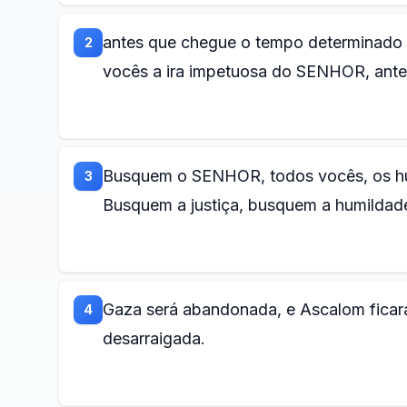
antes que chegue o tempo determinado 
2
vocês a ira impetuosa do SENHOR, ante
Busquem o SENHOR, todos vocês, os hum
3
Busquem a justiça, busquem a humildade
Gaza será abandonada, e Ascalom ficará
4
desarraigada.