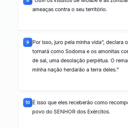
“Ouvi os insultos de Moabe e as zombar
8
ameaças contra o seu território.
Por isso, juro pela minha vida”, declar
9
tornará como Sodoma e os amonitas co
de sal, uma desolação perpétua. O rem
minha nação herdarão a terra deles.”
É isso que eles receberão como recompen
10
povo do SENHOR dos Exércitos.