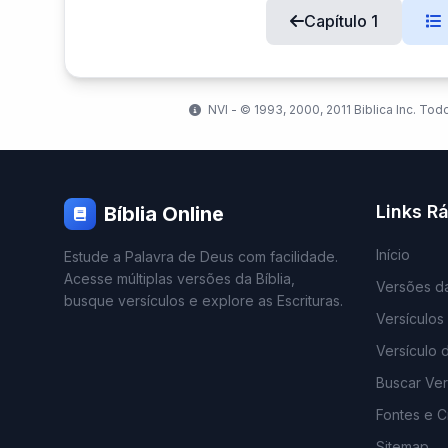
Capítulo 1
NVI - ©️ 1993, 2000, 2011 Biblica Inc. Tod
Links R
Bíblia Online
Início
Estude a Palavra de Deus com facilidade.
Acesse múltiplas versões da Bíblia,
Versões da
busque versículos e explore as Escrituras.
Versículos
Versículo 
Buscar Ver
Fontes e Cr
Sitemap