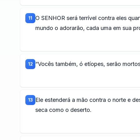
O SENHOR será terrível contra eles quan
11
mundo o adorarão, cada uma em sua próp
“Vocês também, ó etíopes, serão mortos
12
Ele estenderá a mão contra o norte e des
13
seca como o deserto.